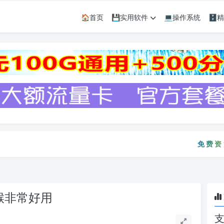
🏠首页
💾实用软件
💻操作系统
🗄
免费资源只会
免费资源
油猴非常好用