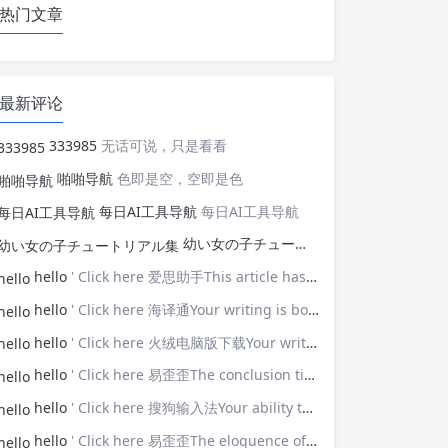
热门文章
最新评论
333985
无话可说，只是看看
啪啪导航
色即是空，空即是色
每日AI工具导航
每日AI工具导航
幼い女の子チュートリアル集
幼い女の子
hello
' Click here 爱思助手This article has opened my eyes to new ideas—thank you!
hello
' Click here 海译通Your writing is both powerful and poignant.
hello
' Click here 火绒电脑版下载Your writing touches upon universal themes that resonate with many.
hello
' Click here 易歪歪The conclusion ties everything together brilliantly.
hello
' Click here 搜狗输入法Your ability to connect with the audience is impressive.
hello
' Click here 易歪歪The eloquence of your prose elevates the discussion.