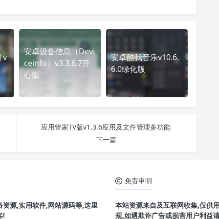
安卓设备信息（Devi
件v
安卓酷我音乐v10.6.
ceinfo）v3.3.6.7开
6.0绿化版
心版
应用管家TV版v1.3.6应用及文件管理多功能
下一篇
免责申明
资源,实用软件,网站源码等,这里
本站资源来自及互联网收集,仅供
!
规,如遇欺诈广告或损害用户利益