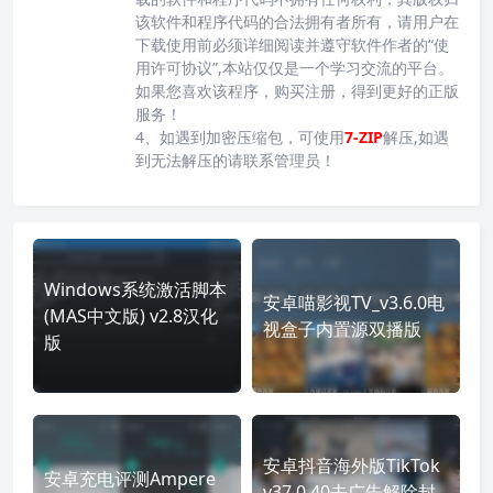
该软件和程序代码的合法拥有者所有，请用户在
下载使用前必须详细阅读并遵守软件作者的“使
用许可协议”,本站仅仅是一个学习交流的平台。
如果您喜欢该程序，购买注册，得到更好的正版
服务！
4、如遇到加密压缩包，可使用
7-ZIP
解压,如遇
到无法解压的请联系管理员！
Windows系统激活脚本
安卓喵影视TV_v3.6.0电
(MAS中文版) v2.8汉化
视盒子内置源双播版
版
安卓抖音海外版TikTok
安卓充电评测Ampere
v37.0.40去广告解除封