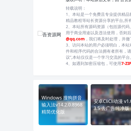
转载说明：
1、本站是一个免费且专业提供精品
精品教程等站长资源分享的平台,所
2、本站所有源码资源（包括源代码
用于商业用途以及违法使用，否则
@qq.com
，我们将及时处理，并撤
3、访问本站的用户必须明白，本站
件和程序代码的合法拥有者所有，请
议”,本站仅仅是一个学习交流的平
4、如遇到加密压缩包，可使用
7-ZI
Windows 搜狗拼音
安卓CliCli动漫 v1.
输入法v14.2.0.8968
3.5 去广告纯净版
精简优化版