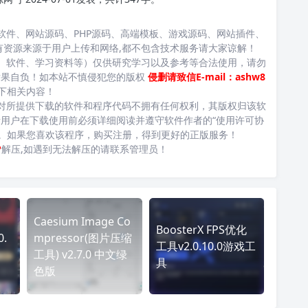
软件、网站源码、PHP源码、高端模板、游戏源码、网站插件、
有资源来源于用户上传和网络,都不包含技术服务请大家谅解！
、软件、学习资料等）仅供研究学习以及参考等合法使用，请勿
后果自负！如本站不慎侵犯您的版权
侵删请致信E-mail：ashw8
下相关内容！
对所提供下载的软件和程序代码不拥有任何权利，其版权归该软
用户在下载使用前必须详细阅读并遵守软件作者的“使用许可协
台。如果您喜欢该程序，购买注册，得到更好的正版服务！
P
解压,如遇到无法解压的请联系管理员！
Caesium Image Co
BoosterX FPS优化
0.
mpressor(图片压缩
工具v2.0.10.0游戏工
工具) v2.7.0 中文绿
具
色版