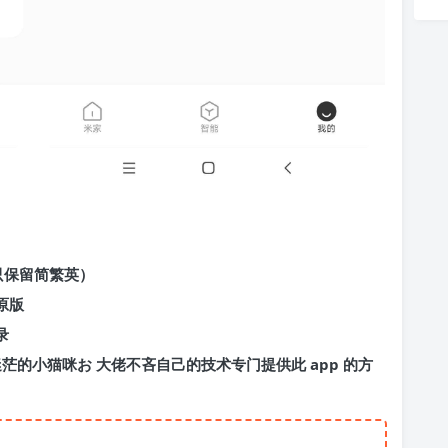
只保留简繁英）
原版
录
的 迷茫的小猫咪お 大佬不吝自己的技术专门提供此 app 的方