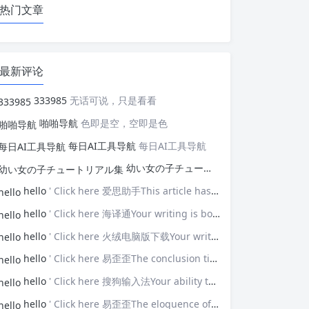
热门文章
最新评论
333985
无话可说，只是看看
啪啪导航
色即是空，空即是色
每日AI工具导航
每日AI工具导航
幼い女の子チュートリアル集
幼い女の子
hello
' Click here 爱思助手This article has opened my eyes to new ideas—thank you!
hello
' Click here 海译通Your writing is both powerful and poignant.
hello
' Click here 火绒电脑版下载Your writing touches upon universal themes that resonate with many.
hello
' Click here 易歪歪The conclusion ties everything together brilliantly.
hello
' Click here 搜狗输入法Your ability to connect with the audience is impressive.
hello
' Click here 易歪歪The eloquence of your prose elevates the discussion.