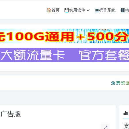
🏠首页
💾实用软件
💻操作系统
🗄
免费资源只会迟
免费资源只
典去广告版