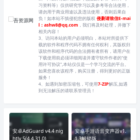
习资料等）仅供研究学习以及参考等合法使用，
请勿用于商业用途以及违法使用，否则后果自
负！如本站不慎侵犯您的版权
侵删请致信E-mai
l：ashw8@qq.com
，我们将及时处理，并撤下
相关内容！
3、访问本站的用户必须明白，本站对所提供下
载的软件和程序代码不拥有任何权利，其版权归
该软件和程序代码的合法拥有者所有，请用户在
下载使用前必须详细阅读并遵守软件作者的“使
用许可协议”,本站仅仅是一个学习交流的平台。
如果您喜欢该程序，购买注册，得到更好的正版
服务！
4、如遇到加密压缩包，可使用
7-ZIP
解压,如遇
到无法解压的请联系管理员！
安卓AdGuard v4.4 nig
安卓手游语音变声器v1.
htly 5(4.4.31.0)
1.3解锁版