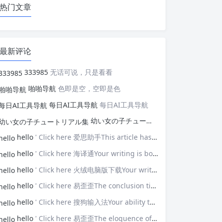
热门文章
最新评论
333985
无话可说，只是看看
啪啪导航
色即是空，空即是色
每日AI工具导航
每日AI工具导航
幼い女の子チュートリアル集
幼い女の子
hello
' Click here 爱思助手This article has opened my eyes to new ideas—thank you!
hello
' Click here 海译通Your writing is both powerful and poignant.
hello
' Click here 火绒电脑版下载Your writing touches upon universal themes that resonate with many.
hello
' Click here 易歪歪The conclusion ties everything together brilliantly.
hello
' Click here 搜狗输入法Your ability to connect with the audience is impressive.
hello
' Click here 易歪歪The eloquence of your prose elevates the discussion.