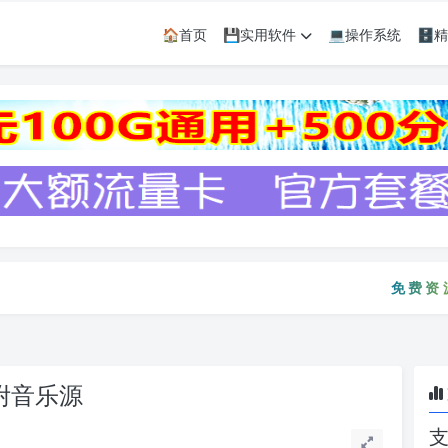
🏠首页
💾实用软件
💻操作系统
🗄
免费资源只会迟
免费资源只
附音乐源