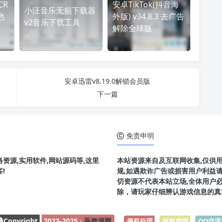
CR
安卓TikTok(抖音海
小汪音乐无损下载器
色
外版) v34.8.3 去广告
v2音乐下载工具
解除全球版
安卓迅雷v8.19.0解锁会员版
下一篇
免责申明
资源,实用软件,网站源码等,这里
本站资源来自及互联网收集,仅供
!
规,如遇欺诈广告或损害用户利益
切资源不代表本站立场,全体用户
除，请玩家仔细辨认游戏信息的真
Copyright
2023-2025 ·
吾资源网
侵权处理
-
版权声明
-
QQ交流