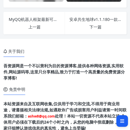
MyQQ机器人框架最新可用复活版
安卓共生地球v1.1.180一款高清卫星地图
上一篇
下一篇
关于我们
吾资源网是一个不以营利为目的资源博客,提供各种网络资源,实用软
件,网站源码等,这里只分享精品,致力于打造一个高质量的免费资源分
享博客!
免责申明
本站资源来自及互联网收集,仅供用于学习和交流,不得用于商业用
软件介绍
途，请遵循相关法律法规,如遇欺诈广告或损害用户利益请第一时间联
系我们邮箱：
处理！本站一切资源不代表本站立场,全
ashw8@qq.com
软件截图
体用户必须在下载后的24个小时之内，从您的电脑中彻底删除，请玩
家仔细辨认游戏信息的真实性，避免上当受骗!