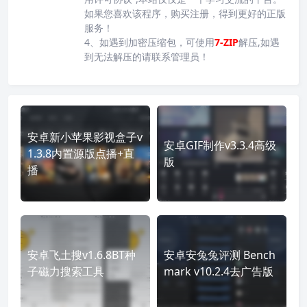
如果您喜欢该程序，购买注册，得到更好的正版
服务！
4、如遇到加密压缩包，可使用
7-ZIP
解压,如遇
到无法解压的请联系管理员！
安卓新小苹果影视盒子v
安卓GIF制作v3.3.4高级
1.3.8内置源版点播+直
版
播
安卓飞土搜v1.6.8BT种
安卓安兔兔评测 Bench
子磁力搜索工具
mark v10.2.4去广告版