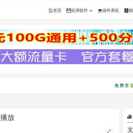
🏠首页
💾实用软件
💻操作系统
🗄
免费资源只会
免费资源
速播放