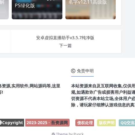
破解
名字v12.11高级版
PS绿化版
安卓虚拟直播助手v3.5.7纯净版
下一篇
免责申明
资源,实用软件,网站源码等,这里
本站资源来自及互联网收集,仅供
!
规,如遇欺诈广告或损害用户利益
切资源不代表本站立场,全体用户
除，请玩家仔细辨认游戏信息的真
Copyright
2023-2025 ·
吾资源网
侵权处理
-
版权声明
-
QQ交流
Theme by
Puock