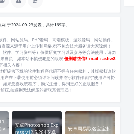
源网
于2024-09-23发表，共计169字。
软件、网站源码、PHP源码、高端模板、游戏源码、网站插件、
有资源来源于用户上传和网络,都不包含技术服务请大家谅解！
、软件、学习资料等）仅供研究学习以及参考等合法使用，请勿
后果自负！如本站不慎侵犯您的版权
侵删请致信E-mail：ashw8
下相关内容！
对所提供下载的软件和程序代码不拥有任何权利，其版权归该软
用户在下载使用前必须详细阅读并遵守软件作者的“使用许可协
台。如果您喜欢该程序，购买注册，得到更好的正版服务！
P
解压,如遇到无法解压的请联系管理员！
11
安卓Photoshop Exp
 v
安卓周易取名宝宝起
ress v12.5.284安卓