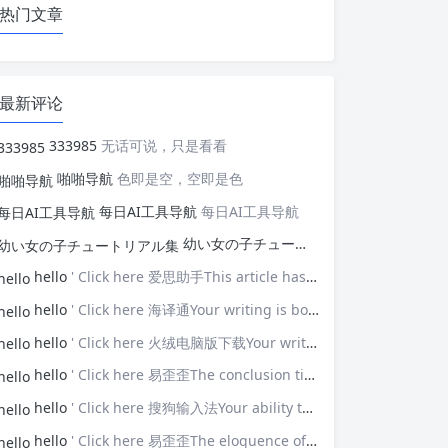
热门文章
最新评论
333985
无话可说，只是看看
啪啪导航
色即是空，空即是色
每日AI工具导航
每日AI工具导航
幼い女の子チュートリアル集
幼い女の子
hello
' Click here 爱思助手This article has opened my eyes to new ideas—thank you!
hello
' Click here 海译通Your writing is both powerful and poignant.
hello
' Click here 火绒电脑版下载Your writing touches upon universal themes that resonate with many.
hello
' Click here 易歪歪The conclusion ties everything together brilliantly.
hello
' Click here 搜狗输入法Your ability to connect with the audience is impressive.
hello
' Click here 易歪歪The eloquence of your prose elevates the discussion.