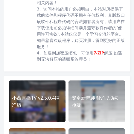
相关内容！
3、访问本站的用户必须明白，本站对所提供下
载的软件和程序代码不拥有任何权利，其版权归
该软件和程序代码的合法拥有者所有，请用户在
下载使用前必须详细阅读并遵守软件作者的“使
用许可协议”,本站仅仅是一个学习交流的平台。
如果您喜欢该程序，购买注册，得到更好的正版
服务！
4、如遇到加密压缩包，可使用
7-ZIP
解压,如遇
到无法解压的请联系管理员！
小薇直播TV v2.5.0.4纯
安卓新笔趣阁v1.7.0纯
净版
净版