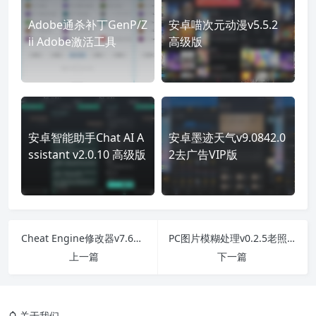
Adobe通杀补丁GenP/Z
安卓喵次元动漫v5.5.2
ii Adobe激活工具
高级版
安卓智能助手Chat AI A
安卓墨迹天气v9.0842.0
ssistant v2.0.10 高级版
2去广告VIP版
Cheat Engine修改器v7.6汉化版
PC图片模糊处理v0.2.5老照片变清晰支持批量修复
上一篇
下一篇
关于我们