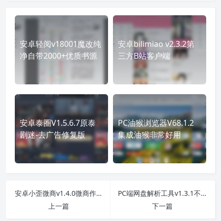
安卓轻阅v18001魔改纯
安卓bilimiao v2.3.2第
净自带2000+优质书源
三方B站客户端
安卓泰圈V1.5.6.7原泰
PC油猴浏览器V68.1.2
剧迷-去广告修复版
集成油猴非常好用
安卓小歪微商v1.4.0微商作图工具解锁VIP版
PC端网盘解析工具v1.3.1不限速下载神器
上一篇
下一篇