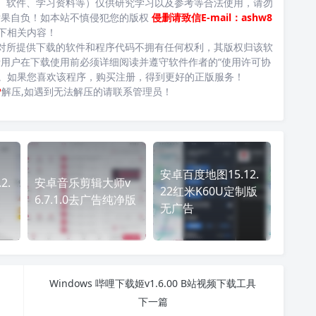
、软件、学习资料等）仅供研究学习以及参考等合法使用，请勿
后果自负！如本站不慎侵犯您的版权
侵删请致信E-mail：ashw8
下相关内容！
对所提供下载的软件和程序代码不拥有任何权利，其版权归该软
用户在下载使用前必须详细阅读并遵守软件作者的“使用许可协
台。如果您喜欢该程序，购买注册，得到更好的正版服务！
P
解压,如遇到无法解压的请联系管理员！
安卓百度地图15.12.
2.
安卓音乐剪辑大师v
22红米K60U定制版
6.7.1.0去广告纯净版
无广告
Windows 哔哩下载姬v1.6.00 B站视频下载工具
下一篇