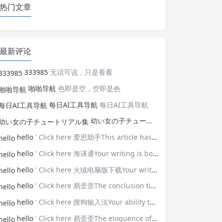
热门文章
最新评论
333985
无话可说，只是看看
啪啪导航
色即是空，空即是色
每日AI工具导航
每日AI工具导航
幼い女の子チュートリアル集
幼い女の子
hello
' Click here 爱思助手This article has opened my eyes to new ideas—thank you!
hello
' Click here 海译通Your writing is both powerful and poignant.
hello
' Click here 火绒电脑版下载Your writing touches upon universal themes that resonate with many.
hello
' Click here 易歪歪The conclusion ties everything together brilliantly.
hello
' Click here 搜狗输入法Your ability to connect with the audience is impressive.
hello
' Click here 易歪歪The eloquence of your prose elevates the discussion.