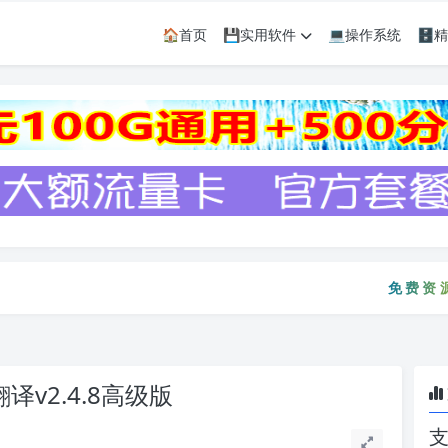
🏠首页
💾实用软件
💻操作系统
🗄
免费资源只会迟
免费资源只会
幕翻译v2.4.8高级版