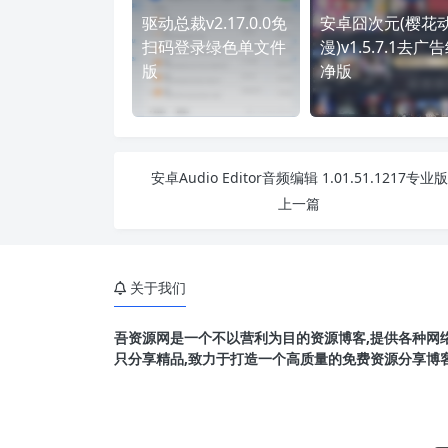
驱动总裁v2.17.0.0免
安卓囧次元(樱花
扫码登录绿色单文件
漫)v1.5.7.1去广
版
净版
安卓Audio Editor音频编辑 1.01.51.1217专业版
上一篇
关于我们
吾资源网是一个不以营利为目的资源博客,提供各种网络
只分享精品,致力于打造一个高质量的免费资源分享博客