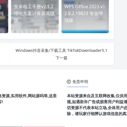
动
安卓电工手册v2.1.2
WPS Office 2023 v1
告纯
理论方案计算器高级
2.8.2.19823 专业增
版
强版
Windows抖音采集/下载工具 TikTokDownloader5.1
下一篇
免责申明
资源,实用软件,网站源码等,这里
本站资源来自及互联网收集,仅供
!
规,如遇欺诈广告或损害用户利益
切资源不代表本站立场,全体用户
除，请玩家仔细辨认游戏信息的真