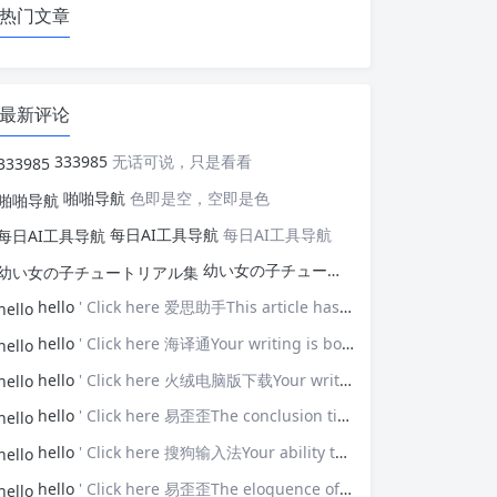
热门文章
最新评论
333985
无话可说，只是看看
啪啪导航
色即是空，空即是色
每日AI工具导航
每日AI工具导航
幼い女の子チュートリアル集
幼い女の子
hello
' Click here 爱思助手This article has opened my eyes to new ideas—thank you!
hello
' Click here 海译通Your writing is both powerful and poignant.
hello
' Click here 火绒电脑版下载Your writing touches upon universal themes that resonate with many.
hello
' Click here 易歪歪The conclusion ties everything together brilliantly.
hello
' Click here 搜狗输入法Your ability to connect with the audience is impressive.
hello
' Click here 易歪歪The eloquence of your prose elevates the discussion.