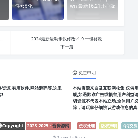
件+汉化
wn 最新16.21开心版
WordPress GeneratePress主题v2.4.0（GP Premium）破解版
2024最新运动步数修改v1.9 一键修改
下一篇
免责申明
资源,实用软件,网站源码等,这里
本站资源来自及互联网收集,仅供
!
规,如遇欺诈广告或损害用户利益
切资源不代表本站立场,全体用户
除，请玩家仔细辨认游戏信息的真
Copyright
2023-2025 ·
吾资源网
侵权处理
-
版权声明
-
QQ交流
Theme by
Puock