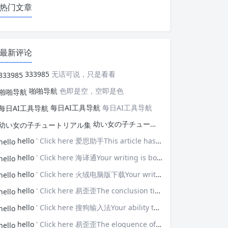
热门文章
最新评论
333985
无话可说，只是看看
啪啪导航
色即是空，空即是色
每日AI工具导航
每日AI工具导航
幼い女の子チュートリアル集
幼い女の子
hello
' Click here 爱思助手This article has opened my eyes to new ideas—thank you!
hello
' Click here 海译通Your writing is both powerful and poignant.
hello
' Click here 火绒电脑版下载Your writing touches upon universal themes that resonate with many.
hello
' Click here 易歪歪The conclusion ties everything together brilliantly.
hello
' Click here 搜狗输入法Your ability to connect with the audience is impressive.
hello
' Click here 易歪歪The eloquence of your prose elevates the discussion.