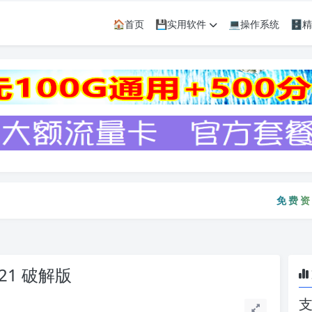
🏠首页
💾实用软件
💻操作系统
🗄
免费资源只
免费资源
8.21 破解版