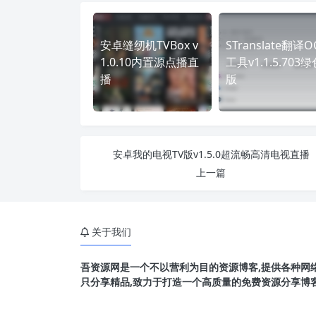
安卓缝纫机TVBox v
STranslate翻译O
1.0.10内置源点播直
工具v1.1.5.703绿
播
版
安卓我的电视TV版v1.5.0超流畅高清电视直播
上一篇
关于我们
吾资源网是一个不以营利为目的资源博客,提供各种网络
只分享精品,致力于打造一个高质量的免费资源分享博客