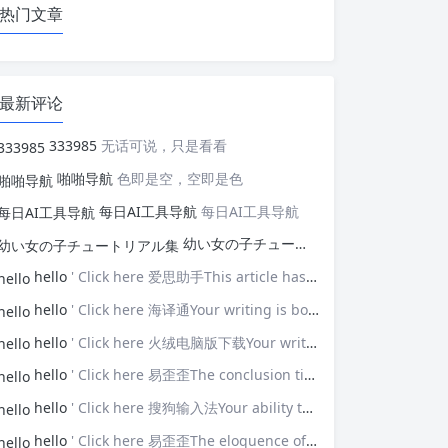
热门文章
最新评论
333985
无话可说，只是看看
啪啪导航
色即是空，空即是色
每日AI工具导航
每日AI工具导航
幼い女の子チュートリアル集
幼い女の子
hello
' Click here 爱思助手This article has opened my eyes to new ideas—thank you!
hello
' Click here 海译通Your writing is both powerful and poignant.
hello
' Click here 火绒电脑版下载Your writing touches upon universal themes that resonate with many.
hello
' Click here 易歪歪The conclusion ties everything together brilliantly.
hello
' Click here 搜狗输入法Your ability to connect with the audience is impressive.
hello
' Click here 易歪歪The eloquence of your prose elevates the discussion.