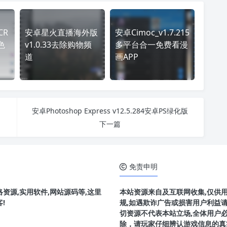
CR
安卓星火直播海外版
安卓Cimoc_v1.7.215
色
v1.0.33去除购物频
多平台合一免费看漫
道
画APP
安卓Photoshop Express v12.5.284安卓PS绿化版
下一篇
免责申明
资源,实用软件,网站源码等,这里
本站资源来自及互联网收集,仅供
!
规,如遇欺诈广告或损害用户利益
切资源不代表本站立场,全体用户
除，请玩家仔细辨认游戏信息的真