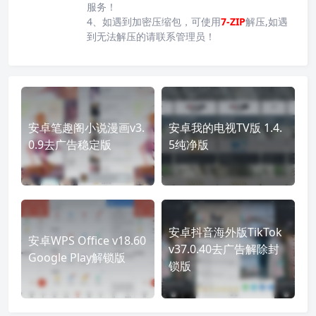
服务！
4、如遇到加密压缩包，可使用
7-ZIP
解压,如遇
到无法解压的请联系管理员！
安卓笔趣阁小说漫画v3.
安卓我的电视TV版 1.4.
0.9去广告稳定版
5纯净版
安卓抖音海外版TikTok
安卓WPS Office v18.60
v37.0.40去广告解除封
Google Play解锁版
锁版