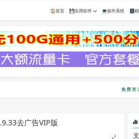
🏠首页
💾实用软件
💻操作系统
🗄
免费资源只会迟
免费资源只
.9.33去广告VIP版