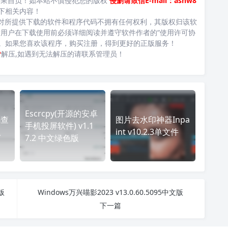
后果自负！如本站不慎侵犯您的版权
侵删请致信E-mail：ashw8
下相关内容！
对所提供下载的软件和程序代码不拥有任何权利，其版权归该软
用户在下载使用前必须详细阅读并遵守软件作者的“使用许可协
台。如果您喜欢该程序，购买注册，得到更好的正版服务！
P
解压,如遇到无法解压的请联系管理员！
Escrcpy(开源的安卓
码查
图片去水印神器Inpa
手机投屏软件) v1.1
版
int v10.2.3单文件
7.2 中文绿色版
版
Windows万兴喵影2023 v13.0.60.5095中文版
下一篇