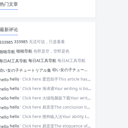
热门文章
最新评论
333985
无话可说，只是看看
啪啪导航
色即是空，空即是色
每日AI工具导航
每日AI工具导航
幼い女の子チュートリアル集
幼い女の子
hello
' Click here 爱思助手This article has opened my eyes to new ideas—thank you!
hello
' Click here 海译通Your writing is both powerful and poignant.
hello
' Click here 火绒电脑版下载Your writing touches upon universal themes that resonate with many.
hello
' Click here 易歪歪The conclusion ties everything together brilliantly.
hello
' Click here 搜狗输入法Your ability to connect with the audience is impressive.
hello
' Click here 易歪歪The eloquence of your prose elevates the discussion.