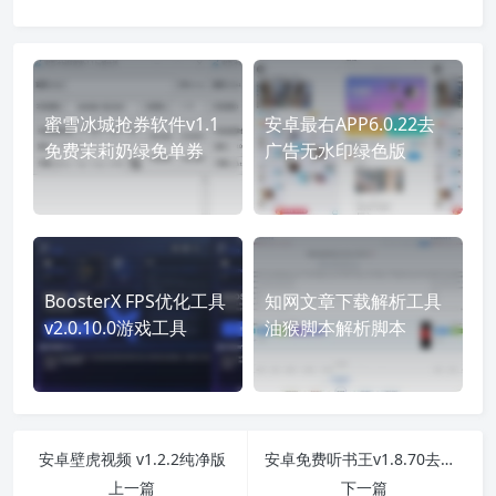
蜜雪冰城抢券软件v1.1
安卓最右APP6.0.22去
免费茉莉奶绿免单券
广告无水印绿色版
BoosterX FPS优化工具
知网文章下载解析工具
v2.0.10.0游戏工具
油猴脚本解析脚本
安卓壁虎视频 v1.2.2纯净版
安卓免费听书王v1.8.70去广告清爽版
上一篇
下一篇