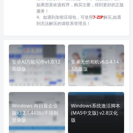
如果您喜欢该程序，购买注册，得到更好的正版
服务！
4、如遇到加密压缩包，可使用
7-ZIP
解压,如遇
到无法解压的请联系管理员！
安卓AI万能写作v1.0.12
安卓无他相机v6.0.4.14
高级版
3高级版
Windows 向日葵企业
Windows系统激活脚本
版v3.2.1.44986不强制
(MAS中文版) v2.8汉化
登录版
版