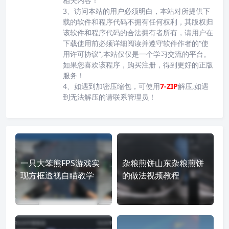
相关内容！
3、访问本站的用户必须明白，本站对所提供下
载的软件和程序代码不拥有任何权利，其版权归
该软件和程序代码的合法拥有者所有，请用户在
下载使用前必须详细阅读并遵守软件作者的“使
用许可协议”,本站仅仅是一个学习交流的平台。
如果您喜欢该程序，购买注册，得到更好的正版
服务！
4、如遇到加密压缩包，可使用
7-ZIP
解压,如遇
到无法解压的请联系管理员！
一只大笨熊FPS游戏实
杂粮煎饼山东杂粮煎饼
现方框透视自瞄教学
的做法视频教程