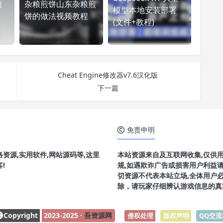
频
杂粮煎饼山东杂粮煎
模型本地安装部署
饼的做法视频教程
(文件+教程)
Cheat Engine修改器v7.6汉化版
下一篇
免责申明
资源,实用软件,网站源码等,这里
本站资源来自及互联网收集,仅供
!
规,如遇欺诈广告或损害用户利益
切资源不代表本站立场,全体用户
除，请玩家仔细辨认游戏信息的真
Copyright
2023-2025 ·
吾资源网
侵权处理
-
版权声明
-
QQ交流