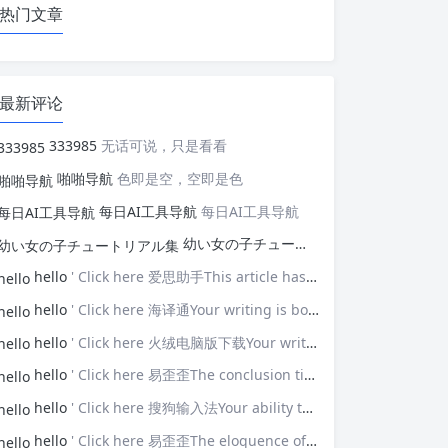
热门文章
最新评论
333985
无话可说，只是看看
啪啪导航
色即是空，空即是色
每日AI工具导航
每日AI工具导航
幼い女の子チュートリアル集
幼い女の子
hello
' Click here 爱思助手This article has opened my eyes to new ideas—thank you!
hello
' Click here 海译通Your writing is both powerful and poignant.
hello
' Click here 火绒电脑版下载Your writing touches upon universal themes that resonate with many.
hello
' Click here 易歪歪The conclusion ties everything together brilliantly.
hello
' Click here 搜狗输入法Your ability to connect with the audience is impressive.
hello
' Click here 易歪歪The eloquence of your prose elevates the discussion.