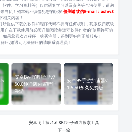
、软件、学习资料等）仅供研究学习以及参考等合法使用，请勿
后果自负！如本站不慎侵犯您的版权
侵删请致信E-mail：ashw8
下相关内容！
对所提供下载的软件和程序代码不拥有任何权利，其版权归该软
用户在下载使用前必须详细阅读并遵守软件作者的“使用许可协
台。如果您喜欢该程序，购买注册，得到更好的正版服务！
P
解压,如遇到无法解压的请联系管理员！
安卓B站哔哩哔哩v7.
.5
安卓99手游加速器v
60.0纯净版内置哔哩
1.5.50永久免费版
漫游
安卓飞土搜v1.6.8BT种子磁力搜索工具
下一篇