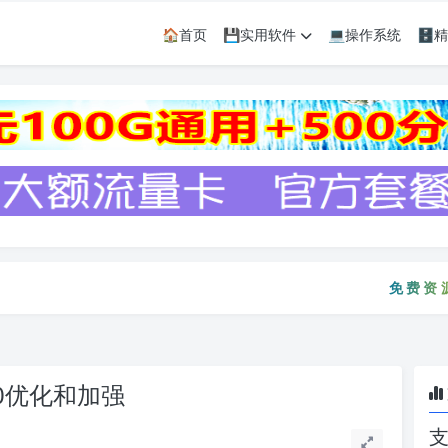
🏠首页
💾实用软件
💻操作系统
🗄
免费资源只会
免费资源
.0优化和加强