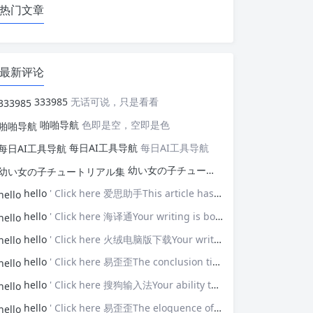
热门文章
最新评论
333985
无话可说，只是看看
啪啪导航
色即是空，空即是色
每日AI工具导航
每日AI工具导航
幼い女の子チュートリアル集
幼い女の子
hello
' Click here 爱思助手This article has opened my eyes to new ideas—thank you!
hello
' Click here 海译通Your writing is both powerful and poignant.
hello
' Click here 火绒电脑版下载Your writing touches upon universal themes that resonate with many.
hello
' Click here 易歪歪The conclusion ties everything together brilliantly.
hello
' Click here 搜狗输入法Your ability to connect with the audience is impressive.
hello
' Click here 易歪歪The eloquence of your prose elevates the discussion.