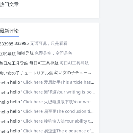
热门文章
最新评论
333985
无话可说，只是看看
啪啪导航
色即是空，空即是色
每日AI工具导航
每日AI工具导航
幼い女の子チュートリアル集
幼い女の子
hello
' Click here 爱思助手This article has opened my eyes to new ideas—thank you!
hello
' Click here 海译通Your writing is both powerful and poignant.
hello
' Click here 火绒电脑版下载Your writing touches upon universal themes that resonate with many.
hello
' Click here 易歪歪The conclusion ties everything together brilliantly.
hello
' Click here 搜狗输入法Your ability to connect with the audience is impressive.
hello
' Click here 易歪歪The eloquence of your prose elevates the discussion.