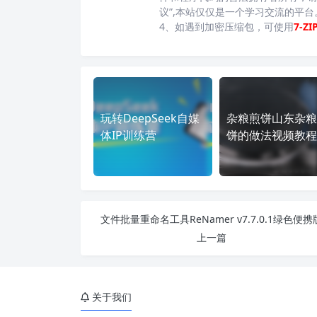
议”,本站仅仅是一个学习交流的平
4、如遇到加密压缩包，可使用
7-ZI
玩转DeepSeek自媒
杂粮煎饼山东杂粮
体IP训练营
饼的做法视频教程
文件批量重命名工具ReNamer v7.7.0.1绿色便携
上一篇
关于我们