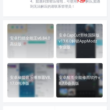
4、如遇到加密压缩包，可使用
7-ZIP
解压,如遇
到无法解压的请联系管理员！
安卓CapCut剪映国际版
安卓扫描全能王v6.84.0
v13.6.0解锁AppModz
高级版
专业版
安卓椒盐音乐播放器V8.
安卓醒图全能修图软件v
17.0纯净版
8.7.0会员版