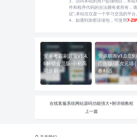
3、访问本站的用户必须明白，本站
件和程序代码的合法拥有者所有，请
议”,本站仅仅是一个学习交流的平
4、如遇到加密压缩包，可使用
7-ZI
安卓考霸刷题宝v1.4.
安卓萌圈v1.0.0.9
6解锁会员版-小初高
广告版/原次元喵
同步刷
番利器
在线客服系统网站源码功能强大+附详细教程
上一篇
关于我们