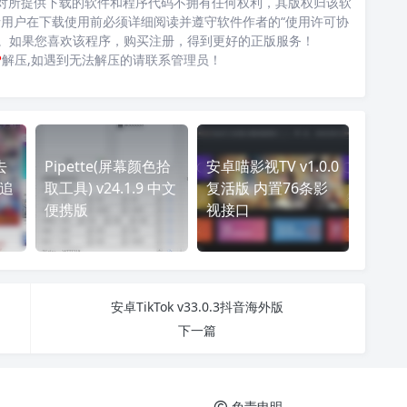
对所提供下载的软件和程序代码不拥有任何权利，其版权归该软
用户在下载使用前必须详细阅读并遵守软件作者的“使用许可协
台。如果您喜欢该程序，购买注册，得到更好的正版服务！
P
解压,如遇到无法解压的请联系管理员！
去
Pipette(屏幕颜色拾
安卓喵影视TV v1.0.0
|追
取工具) v24.1.9 中文
复活版 内置76条影
便携版
视接口
安卓TikTok v33.0.3抖音海外版
下一篇
免责申明