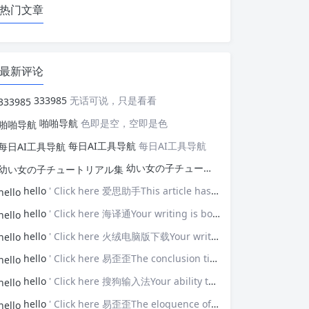
热门文章
最新评论
333985
无话可说，只是看看
啪啪导航
色即是空，空即是色
每日AI工具导航
每日AI工具导航
幼い女の子チュートリアル集
幼い女の子
hello
' Click here 爱思助手This article has opened my eyes to new ideas—thank you!
hello
' Click here 海译通Your writing is both powerful and poignant.
hello
' Click here 火绒电脑版下载Your writing touches upon universal themes that resonate with many.
hello
' Click here 易歪歪The conclusion ties everything together brilliantly.
hello
' Click here 搜狗输入法Your ability to connect with the audience is impressive.
hello
' Click here 易歪歪The eloquence of your prose elevates the discussion.